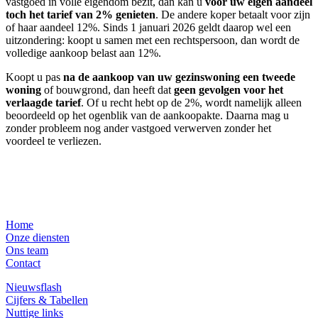
vastgoed in volle eigendom bezit, dan kan u
voor uw eigen aandeel
toch het tarief van 2% genieten
. De andere koper betaalt voor zijn
of haar aandeel 12%. Sinds 1 januari 2026 geldt daarop wel een
uitzondering: koopt u samen met een rechtspersoon, dan wordt de
volledige aankoop belast aan 12%.
Koopt u pas
na de aankoop van uw gezinswoning een tweede
woning
of bouwgrond, dan heeft dat
geen gevolgen voor het
verlaagde tarief
. Of u recht hebt op de 2%, wordt namelijk alleen
beoordeeld op het ogenblik van de aankoopakte. Daarna mag u
zonder probleem nog ander vastgoed verwerven zonder het
voordeel te verliezen.
Nagvigatie
Home
Onze diensten
Ons team
Contact
Nieuwsflash
Cijfers & Tabellen
Nuttige links