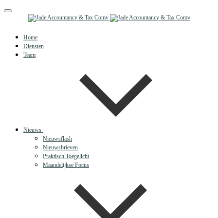
Toggle
navigation
Home
Diensten
Team
Nieuws
Nieuwsflash
Nieuwsbrieven
Praktisch Toegelicht
Maandelijkse Focus