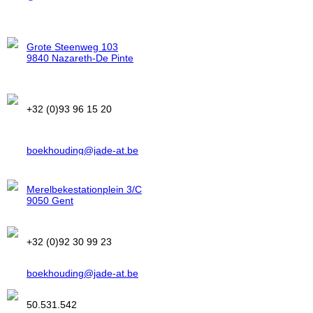
Vestiging Zevergem
Grote Steenweg 103
9840 Nazareth-De Pinte
Telefoon
+32 (0)93 96 15 20
E-mail
boekhouding@jade-at.be
Vestiging Merelbeke
ITAA
50.531.542
Merelbekestationplein 3/C
9050 Gent
Telefoon
+32 (0)92 30 99 23
E-mail
boekhouding@jade-at.be
ITAA
50.531.542