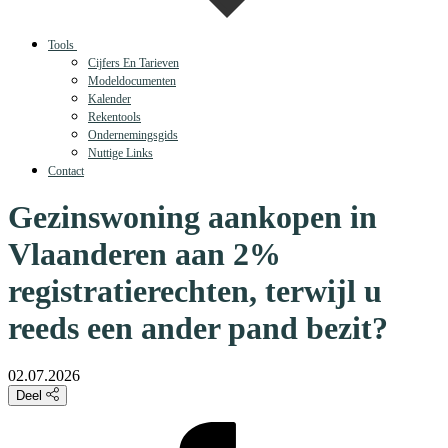
Tools
Cijfers En Tarieven
Modeldocumenten
Kalender
Rekentools
Ondernemingsgids
Nuttige Links
Contact
Gezinswoning aankopen in
Vlaanderen aan 2%
registratierechten, terwijl u
reeds een ander pand bezit?
02.07.2026
Deel