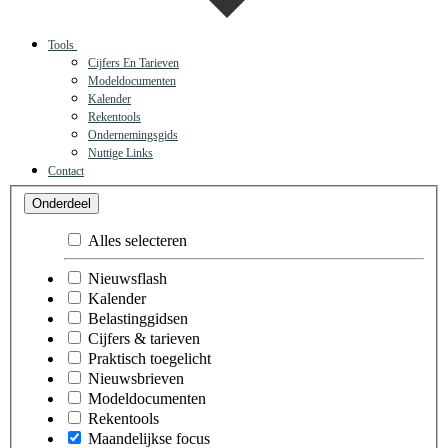
Tools
Cijfers En Tarieven
Modeldocumenten
Kalender
Rekentools
Ondernemingsgids
Nuttige Links
Contact
Maandelijkse
Onderdeel
focus
Alles selecteren
Nieuwsflash
Kalender
Belastinggidsen
Cijfers & tarieven
Praktisch toegelicht
Nieuwsbrieven
Modeldocumenten
Rekentools
Maandelijkse focus