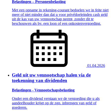
Belastingen – Personenbelasting
Met een opname in rekening-courant bedoelen we in feite niet
meer of niet minder dan dat u voor privédoeleinden cash geld
uit de kas van uw vennootschap neemt, zonder dit te
beschouwen als bv. een loon of een onkostenvergoeding.
01.04.2026
Geld uit uw vennootschap halen via de
toekenning van dividenden
Belastingen - Vennootschapsbelasting
Onder een dividend verstaan we de vergoeding die u als
aandeelhouder krijgt op de zgn. inbrengen van geld of
goederen.