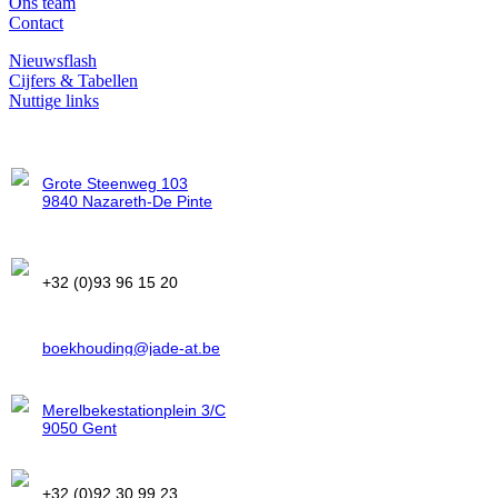
Ons team
Contact
Nieuwsflash
Cijfers & Tabellen
Nuttige links
Vestiging Zevergem
Grote Steenweg 103
9840 Nazareth-De Pinte
Telefoon
+32 (0)93 96 15 20
E-mail
boekhouding@jade-at.be
Vestiging Merelbeke
ITAA
50.531.542
Merelbekestationplein 3/C
9050 Gent
Telefoon
+32 (0)92 30 99 23