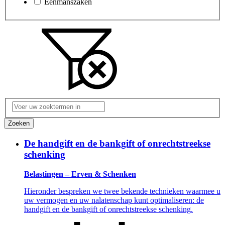
Eenmanszaken
Voer
uw
zoektermen
Zoeken
in
De handgift en de bankgift of onrechtstreekse
schenking
Belastingen – Erven & Schenken
Hieronder bespreken we twee bekende technieken waarmee u
uw vermogen en uw nalatenschap kunt optimaliseren: de
handgift en de bankgift of onrechtstreekse schenking.