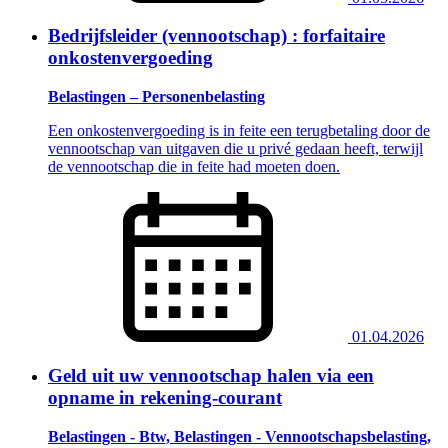
Bedrijfsleider (vennootschap) : forfaitaire
onkostenvergoeding
Belastingen – Personenbelasting
Een onkostenvergoeding is in feite een terugbetaling door de
vennootschap van uitgaven die u privé gedaan heeft, terwijl
de vennootschap die in feite had moeten doen.
01.04.2026
Geld uit uw vennootschap halen via een
opname in rekening-courant
Belastingen - Btw, Belastingen - Vennootschapsbelasting,