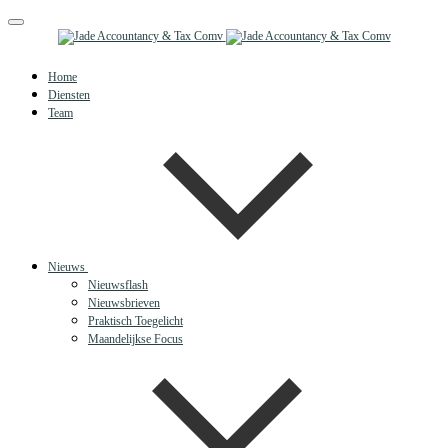
Toggle
navigation
Home
Diensten
Team
Nieuws
Nieuwsflash
Nieuwsbrieven
Praktisch Toegelicht
Maandelijkse Focus