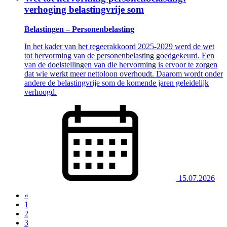
verhoging belastingvrije som
Belastingen – Personenbelasting
In het kader van het regeerakkoord 2025-2029 werd de wet
tot hervorming van de personenbelasting goedgekeurd. Een
van de doelstellingen van die hervorming is ervoor te zorgen
dat wie werkt meer nettoloon overhoudt. Daarom wordt onder
andere de belastingvrije som de komende jaren geleidelijk
verhoogd.
15.07.2026
«
(current)
1
2
3