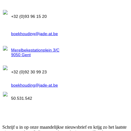
Telefoon
+32 (0)93 96 15 20
E-mail
boekhouding@jade-at.be
Vestiging Merelbeke
ITAA
50.531.542
Merelbekestationplein 3/C
9050 Gent
Telefoon
+32 (0)92 30 99 23
E-mail
boekhouding@jade-at.be
ITAA
50.531.542
Abonneer u op onze nieuwsbrief
Schrijf u in op onze maandelijkse nieuwsbrief en krijg zo het laatste