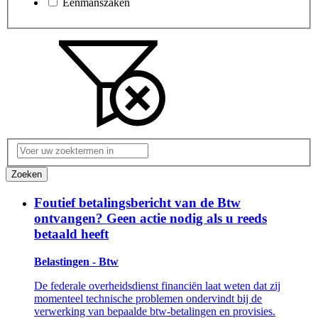
Eenmanszaken
Voer
uw
zoektermen
Zoeken
in
Foutief betalingsbericht van de Btw
ontvangen? Geen actie nodig als u reeds
betaald heeft
Belastingen - Btw
De federale overheidsdienst financiën laat weten dat zij
momenteel technische problemen ondervindt bij de
verwerking van bepaalde btw-betalingen en provisies.