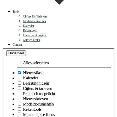
Tools
Cijfers En Tarieven
Modeldocumenten
Kalender
Rekentools
Ondernemingsgids
Nuttige Links
Contact
Nieuwsflash
Onderdeel
Alles selecteren
Nieuwsflash
Kalender
Belastinggidsen
Cijfers & tarieven
Praktisch toegelicht
Nieuwsbrieven
Modeldocumenten
Rekentools
Maandelijkse focus