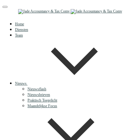
Toggle
navigation
Home
Diensten
Team
Nieuws
Nieuwsflash
Nieuwsbrieven
Praktisch Toegelicht
Maandelijkse Focus