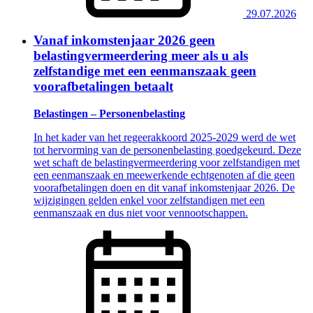
29.07.2026
Vanaf inkomstenjaar 2026 geen
belastingvermeerdering meer als u als
zelfstandige met een eenmanszaak geen
voorafbetalingen betaalt
Belastingen – Personenbelasting
In het kader van het regeerakkoord 2025-2029 werd de wet
tot hervorming van de personenbelasting goedgekeurd. Deze
wet schaft de belastingvermeerdering voor zelfstandigen met
een eenmanszaak en meewerkende echtgenoten af die geen
voorafbetalingen doen en dit vanaf inkomstenjaar 2026. De
wijzigingen gelden enkel voor zelfstandigen met een
eenmanszaak en dus niet voor vennootschappen.